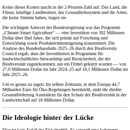
Keine dieser Kosten taucht in der 2-Prozent-Zahl auf. Das Land, die
Flüsse, künftige Landbesitzer, das Gesundheitssystem und die Arten,
die keine Stimme haben, tragen sie.
Die wichtigste Antwort der Bundesregierung war das Programm
„Climate-Smart Agriculture“ — eine Investition von 302 Millionen
Dollar über fünf Jahre, die sich primär auf Forschung und
Entwicklung sowie Produktivitätssteigerung konzentriert. Die
Analyse des Bundeshaushalts 2025–26 durch den Biodiversity
Council ergab, dass die Investitionen in Programme für
landwirtschaftliches Stewardship und Biosicherheit, die der
Biodiversität zugutekommen, um ein Drittel gekürzt wurden — von
27,9 Millionen Dollar im Jahr 2024–25 auf 18,1 Millionen Dollar im
Jahr 2025–26.
Um es genau zu sagen: Im selben Zeitraum, in dem Europa 44,7
Milliarden Euro für Öko-Regelungen bereitstellt, sinkt die direkte
Gesamtförderung Australiens für den Schutz der Biodiversität in der
Landwirtschaft auf 18 Millionen Dollar.
Die Ideologie hinter der Lücke
Dies ist kein Zufall der Fiskalpolitik. Es spiegelt eine kohärente,