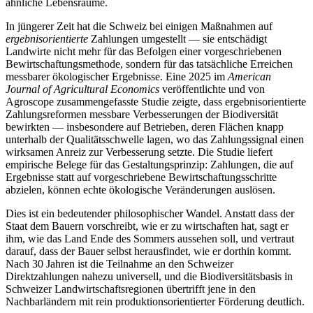
ähnliche Lebensräume.
In jüngerer Zeit hat die Schweiz bei einigen Maßnahmen auf
ergebnisorientierte
Zahlungen umgestellt — sie entschädigt
Landwirte nicht mehr für das Befolgen einer vorgeschriebenen
Bewirtschaftungsmethode, sondern für das tatsächliche Erreichen
messbarer ökologischer Ergebnisse. Eine 2025 im
American
Journal of Agricultural Economics
veröffentlichte und von
Agroscope zusammengefasste Studie zeigte, dass ergebnisorientierte
Zahlungsreformen messbare Verbesserungen der Biodiversität
bewirkten — insbesondere auf Betrieben, deren Flächen knapp
unterhalb der Qualitätsschwelle lagen, wo das Zahlungssignal einen
wirksamen Anreiz zur Verbesserung setzte. Die Studie liefert
empirische Belege für das Gestaltungsprinzip: Zahlungen, die auf
Ergebnisse statt auf vorgeschriebene Bewirtschaftungsschritte
abzielen, können echte ökologische Veränderungen auslösen.
Dies ist ein bedeutender philosophischer Wandel. Anstatt dass der
Staat dem Bauern vorschreibt, wie er zu wirtschaften hat, sagt er
ihm, wie das Land Ende des Sommers aussehen soll, und vertraut
darauf, dass der Bauer selbst herausfindet, wie er dorthin kommt.
Nach 30 Jahren ist die Teilnahme an den Schweizer
Direktzahlungen nahezu universell, und die Biodiversitätsbasis in
Schweizer Landwirtschaftsregionen übertrifft jene in den
Nachbarländern mit rein produktionsorientierter Förderung deutlich.