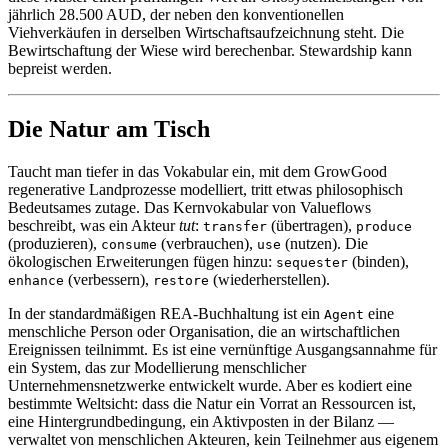
jährlich 28.500 AUD, der neben den konventionellen
Viehverkäufen in derselben Wirtschaftsaufzeichnung steht. Die
Bewirtschaftung der Wiese wird berechenbar. Stewardship kann
bepreist werden.
Die Natur am Tisch
Taucht man tiefer in das Vokabular ein, mit dem GrowGood
regenerative Landprozesse modelliert, tritt etwas philosophisch
Bedeutsames zutage. Das Kernvokabular von Valueflows
beschreibt, was ein Akteur
tut
:
(übertragen),
transfer
produce
(produzieren),
(verbrauchen),
(nutzen). Die
consume
use
ökologischen Erweiterungen fügen hinzu:
(binden),
sequester
(verbessern),
(wiederherstellen).
enhance
restore
In der standardmäßigen REA-Buchhaltung ist ein
eine
Agent
menschliche Person oder Organisation, die an wirtschaftlichen
Ereignissen teilnimmt. Es ist eine vernünftige Ausgangsannahme für
ein System, das zur Modellierung menschlicher
Unternehmensnetzwerke entwickelt wurde. Aber es kodiert eine
bestimmte Weltsicht: dass die Natur ein Vorrat an Ressourcen ist,
eine Hintergrundbedingung, ein Aktivposten in der Bilanz —
verwaltet von menschlichen Akteuren, kein Teilnehmer aus eigenem