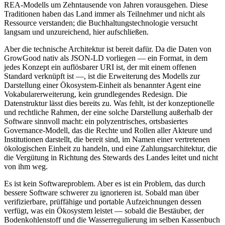
REA-Modells um Zehntausende von Jahren vorausgehen. Diese
Traditionen haben das Land immer als Teilnehmer und nicht als
Ressource verstanden; die Buchhaltungstechnologie versucht
langsam und unzureichend, hier aufschließen.
Aber die technische Architektur ist bereit dafür. Da die Daten von
GrowGood nativ als JSON-LD vorliegen — ein Format, in dem
jedes Konzept ein auflösbarer URI ist, der mit einem offenen
Standard verknüpft ist —, ist die Erweiterung des Modells zur
Darstellung einer Ökosystem-Einheit als benannter Agent eine
Vokabularerweiterung, kein grundlegendes Redesign. Die
Datenstruktur lässt dies bereits zu. Was fehlt, ist der konzeptionelle
und rechtliche Rahmen, der eine solche Darstellung außerhalb der
Software sinnvoll macht: ein polyzentrisches, ortsbasiertes
Governance-Modell, das die Rechte und Rollen aller Akteure und
Institutionen darstellt, die bereit sind, im Namen einer vertretenen
ökologischen Einheit zu handeln, und eine Zahlungsarchitektur, die
die Vergütung in Richtung des Stewards des Landes leitet und nicht
von ihm weg.
Es ist kein Softwareproblem. Aber es ist ein Problem, das durch
bessere Software schwerer zu ignorieren ist. Sobald man über
verifizierbare, prüffähige und portable Aufzeichnungen dessen
verfügt, was ein Ökosystem leistet — sobald die Bestäuber, der
Bodenkohlenstoff und die Wasserregulierung im selben Kassenbuch