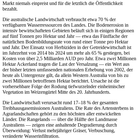
Markt niemals einpreist und für die letztlich die Öffentlichkeit
bezahlt.
Die australische Landwirtschaft verbraucht etwa 70 % der
verfügbaren Wasserressourcen des Landes. Die Bodenerosion in
intensiv bewirtschafteten Gebieten beläuft sich in einigen Regionen
auf fünf Tonnen pro Hektar und Jahr — etwa das Fünffache der
natürlichen Bodenbildungsrate von rund einer Tonne pro Hektar
und Jahr. Der Einsatz von Herbiziden in der Getreidewirtschaft ist
im Jahrzehnt von 2014 bis 2024 um mehr als 65 % gestiegen, bei
Kosten von über 2,5 Milliarden AUD pro Jahr. Etwa zwei Millionen
Hektar Ackerland tragen die Last der Versalzung — ein Wert aus
der bisher letzten umfassenden nationalen Erhebung von 2002, der
heute als Untergrenze gilt, da allein Western Australia von bis zu
zwei Millionen betroffenen Hektar berichtet. Ursache ist die
vorhersehbare Folge der Rodung tiefwurzelnder einheimischer
Vegetation im Weizengürtel Mitte des 20. Jahrhunderts.
Die Landwirtschaft verursacht rund 17–18 % der gesamten
Treibhausgasemissionen Australiens. Die Rate des Artensterbens in
Agrarlandschaften gehört zu den höchsten aller entwickelten
Länder. Die Rangelands — über die Hälfte der Landmasse
Australiens — zeigen eine anhaltende Degradierung durch
Überweidung: Verlust mehrjähriger Gräser, Verbuschung,
veränderte Wasserinfiltration.