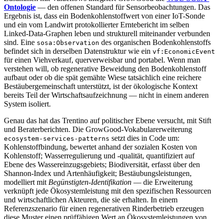
Ontologie
— den offenen Standard für Sensorbeobachtungen. Das
Ergebnis ist, dass ein Bodenkohlenstoffwert von einer IoT-Sonde
und ein vom Landwirt protokollierter Erntebericht im selben
Linked-Data-Graphen leben und strukturell miteinander verbunden
sind. Eine
des organischen Bodenkohlenstoffs
sosa:Observation
befindet sich in derselben Datenstruktur wie ein
vf:EconomicEvent
für einen Viehverkauf, querverweisbar und portabel. Wenn man
verstehen will, ob regenerative Beweidung den Bodenkohlenstoff
aufbaut oder ob die spät gemähte Wiese tatsächlich eine reichere
Bestäubergemeinschaft unterstützt, ist der ökologische Kontext
bereits Teil der Wirtschaftsaufzeichnung — nicht in einem anderen
System isoliert.
Genau das hat das Trentino auf politischer Ebene versucht, mit Stift
und Beraterberichten. Die GrowGood-Vokabularerweiterung
setzt dies in Code um:
ecosystem-services-patterns
Kohlenstoffbindung, bewertet anhand der sozialen Kosten von
Kohlenstoff; Wasserregulierung und -qualität, quantifiziert auf
Ebene des Wassereinzugsgebiets; Biodiversität, erfasst über den
Shannon-Index und Artenhäufigkeit; Bestäubungsleistungen,
modelliert mit
Begünstigten-Identifikation
— die Erweiterung
verknüpft jede Ökosystemleistung mit den spezifischen Ressourcen
und wirtschaftlichen Akteuren, die sie erhalten. In einem
Referenzszenario für einen regenerativen Rinderbetrieb erzeugen
diese Muster einen prüffähigen Wert an Ökosystemleistungen von