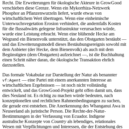
Recht. Die Erweiterungen für ökologische Akteure in GrowGood
verschieben diese Grenze. Wenn ein Mykorrhiza-Netzwerk
Phosphor an Pflanzenwurzeln liefert, wurde etwas von
wirtschaftlichem Wert übertragen. Wenn eine einheimische
Unterwuchsvegetation Erosion verhindert, die andernfalls Kosten
für die flussabwärts gelegene Infrastruktur verursachen würde,
wurde eine Leistung erbracht. Wenn eine blühende Hecke am
Wegrand ein Bienenvolk unterstützt, das den Obstgarten bestäubt —
und das Erweiterungsmodell dieses Bestäubungsereignis sowohl mit
dem Anbieter (der Hecke, dem Bienenvolk) als auch mit dem
Begünstigten (dem Obstgarten) aufzeichnet —, ist die Buchhaltung
einen Schritt näher daran, die ökologische Transaktion ehrlich
darzustellen.
Das formale Vokabular zur Darstellung der Natur als benannter
— eine Partei mit einem anerkannten Interesse an
vf:Agent
wirtschaftlichen Ergebnissen — ist noch nicht vollständig
entwickelt, und das GrowGood-Projekt geht offen damit um, dass
dies Neuland ist. Es richtig zu machen würde bedeuten, nach
konzeptionellen und rechtlichen Rahmenbedingungen zu suchen,
die gerade erst entstehen. Die Anerkennung des Whanganui Awa in
Neuseeland als juristische Person. Die Rechte-der-Natur-
Bestimmungen in der Verfassung von Ecuador. Indigene
australische Konzepte von
Country
als lebendiges, relationales
Wesen mit Verpflichtungen und Interessen, die der Entstehung des