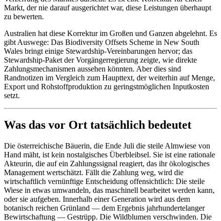
Markt, der nie darauf ausgerichtet war, diese Leistungen überhaupt
zu bewerten.
Australien hat diese Korrektur im Großen und Ganzen abgelehnt. Es
gibt Auswege: Das Biodiversity Offsets Scheme in New South
Wales bringt einige Stewardship-Vereinbarungen hervor; das
Stewardship-Paket der Vorgängerregierung zeigte, wie direkte
Zahlungsmechanismen aussehen könnten. Aber dies sind
Randnotizen im Vergleich zum Haupttext, der weiterhin auf Menge,
Export und Rohstoffproduktion zu geringstmöglichen Inputkosten
setzt.
Was das vor Ort tatsächlich bedeutet
Die österreichische Bäuerin, die Ende Juli die steile Almwiese von
Hand mäht, ist kein nostalgisches Überbleibsel. Sie ist eine rationale
Akteurin, die auf ein Zahlungssignal reagiert, das ihr ökologisches
Management wertschätzt. Fällt die Zahlung weg, wird die
wirtschaftlich vernünftige Entscheidung offensichtlich: Die steile
Wiese in etwas umwandeln, das maschinell bearbeitet werden kann,
oder sie aufgeben. Innerhalb einer Generation wird aus dem
botanisch reichen Grünland — dem Ergebnis jahrhundertelanger
Bewirtschaftung — Gestrüpp. Die Wildblumen verschwinden. Die