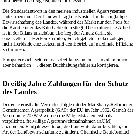
profitieren. Die Frage ist, wer dafür bezahlt.
Die Standardantwort in den meisten industriellen Agrarsystemen
lautet: niemand. Der Landwirt trägt die Kosten für die sorgfältige
Bewirtschaftung des Landes, während der Markt nur den Preis für
die Karotte oder das Kilo Getreide festlegt. Die ökologische Arbeit
ist in der Bilanz unsichtbar, also liegt der Anreiz darin, sie
einzustellen — Hecken zu roden, Feuchtgebiete trockenzulegen,
mehr Herbizide einzusetzen und den Betrieb auf maximale Effizienz
zu trimmen.
Europa versucht seit mehr als drei Jahrzehnten — unvollkommen,
aber beharrlich —, diesen Buchhaltungsfehler zu korrigieren.
Dreißig Jahre Zahlungen für den Schutz
des Landes
Der erste ernsthafte Versuch erfolgte mit der MacSharry-Reform der
Gemeinsamen Agrarpolitik (GAP) der EU im Jahr 1992. Gemäß der
Verordnung 2078/92 wurden die Mitgliedstaaten erstmals
verpflichtet, freiwillige Agrarumweltmaßnahmen (AUM)
anzubieten: Fünfjahresverträge, die Landwirte dafür bezahlen, die
Art der Landbewirtschaftung zu ändern. Chemische Betriebsmittel