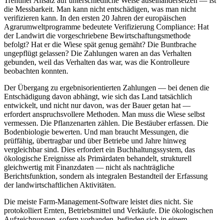
Trentiner Ansatz auf unterschiedliche Weise auseinandersetzen — ist
die Messbarkeit. Man kann nicht entschädigen, was man nicht
verifizieren kann. In den ersten 20 Jahren der europäischen
Agrarumweltprogramme bedeutete Verifizierung Compliance: Hat
der Landwirt die vorgeschriebene Bewirtschaftungsmethode
befolgt? Hat er die Wiese spät genug gemäht? Die Buntbrache
ungepflügt gelassen? Die Zahlungen waren an das Verhalten
gebunden, weil das Verhalten das war, was die Kontrolleure
beobachten konnten.
Der Übergang zu ergebnisorientierten Zahlungen — bei denen die
Entschädigung davon abhängt, wie sich das Land tatsächlich
entwickelt, und nicht nur davon, was der Bauer getan hat —
erfordert anspruchsvollere Methoden. Man muss die Wiese selbst
vermessen. Die Pflanzenarten zählen. Die Bestäuber erfassen. Die
Bodenbiologie bewerten. Und man braucht Messungen, die
prüffähig, übertragbar und über Betriebe und Jahre hinweg
vergleichbar sind. Dies erfordert ein Buchhaltungssystem, das
ökologische Ereignisse als Primärdaten behandelt, strukturell
gleichwertig mit Finanzdaten — nicht als nachträgliche
Berichtsfunktion, sondern als integralen Bestandteil der Erfassung
der landwirtschaftlichen Aktivitäten.
Die meiste Farm-Management-Software leistet dies nicht. Sie
protokolliert Ernten, Betriebsmittel und Verkäufe. Die ökologischen
Aufzeichnungen, sofern vorhanden, befinden sich in einem