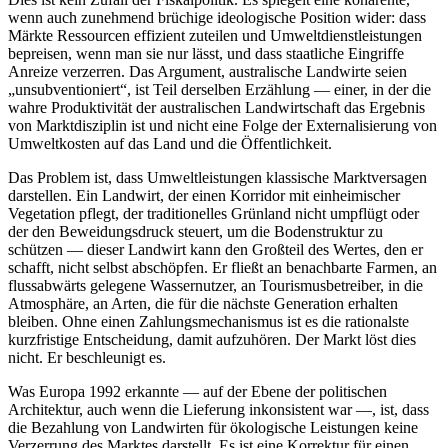
wenn auch zunehmend brüchige ideologische Position wider: dass
Märkte Ressourcen effizient zuteilen und Umweltdienstleistungen
bepreisen, wenn man sie nur lässt, und dass staatliche Eingriffe
Anreize verzerren. Das Argument, australische Landwirte seien
„unsubventioniert“, ist Teil derselben Erzählung — einer, in der die
wahre Produktivität der australischen Landwirtschaft das Ergebnis
von Marktdisziplin ist und nicht eine Folge der Externalisierung von
Umweltkosten auf das Land und die Öffentlichkeit.
Das Problem ist, dass Umweltleistungen klassische Marktversagen
darstellen. Ein Landwirt, der einen Korridor mit einheimischer
Vegetation pflegt, der traditionelles Grünland nicht umpflügt oder
der den Beweidungsdruck steuert, um die Bodenstruktur zu
schützen — dieser Landwirt kann den Großteil des Wertes, den er
schafft, nicht selbst abschöpfen. Er fließt an benachbarte Farmen, an
flussabwärts gelegene Wassernutzer, an Tourismusbetreiber, in die
Atmosphäre, an Arten, die für die nächste Generation erhalten
bleiben. Ohne einen Zahlungsmechanismus ist es die rationalste
kurzfristige Entscheidung, damit aufzuhören. Der Markt löst dies
nicht. Er beschleunigt es.
Was Europa 1992 erkannte — auf der Ebene der politischen
Architektur, auch wenn die Lieferung inkonsistent war —, ist, dass
die Bezahlung von Landwirten für ökologische Leistungen keine
Verzerrung des Marktes darstellt. Es ist eine Korrektur für einen