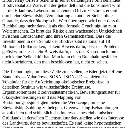
Biodiversity Offsets Scheme in seiner derzeitigen Form behandelt
Biodiversität als Ware, mit der gehandelt und die konsumiert wird
— die Erlaubnis, Lebensraum an einem Ort zu zerstören, erkauft
durch eine Stewardship-Vereinbarung an anderer Stelle, ohne
Garantie, dass der ökologische Wert übertragen wird oder dass die
Buchhaltung mehr darstellt als eine formale Genehmigung zum
Weitermachen. Es birgt das Risiko einer wachsenden Ungleichheit
zwischen Landschaften und ihren Gemeinschaften. Dass die
Investitionen in den Schutz der Biodiversität national auf 18
Millionen Dollar sinken, ist kein Beweis dafür, dass das Problem
gelöst wurde; es ist ein Beweis dafür, dass das Kassenbuch immer
noch keine Zeile dafür hat. Man kann einen Buchhaltungsfehler
nicht korrigieren, den man beschlossen hat, nicht zu sehen.
Die Technologie, um diese Zeile zu erstellen, existiert jetzt. Offene
Standards — Valueflows, SOSA, JSON-LD — bieten das
Vokabular für die Aufzeichnung ökologischer Ereignisse in
derselben Struktur wie wirtschaftliche Ereignisse.
Ergebnisorientierte Biodiversitätsmetriken, Bewertungsmuster für
Ökosystemleistungen und das Mapping von
Bestäubungsbegünstigten bieten die Werkzeuge, um eine
Stewardship-Zahlung zu belegen, Greenwashing-Behauptungen
anzufechten und schließlich das Interesse eines einheimischen
Grünlands in derselben Datenstruktur darzustellen wie das Interesse
des Landwirts, der es bewirtschaftet. Es sind keine hypothetischen