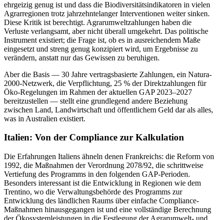
ehrgeizig genug ist und dass die Biodiversitätsindikatoren in vielen
Agrarregionen trotz jahrzehntelanger Interventionen weiter sinken.
Diese Kritik ist berechtigt. Agrarumweltzahlungen haben die
Verluste verlangsamt, aber nicht überall umgekehrt. Das politische
Instrument existiert; die Frage ist, ob es in ausreichendem Maße
eingesetzt und streng genug konzipiert wird, um Ergebnisse zu
verändern, anstatt nur das Gewissen zu beruhigen.
Aber die Basis — 30 Jahre vertragsbasierte Zahlungen, ein Natura-
2000-Netzwerk, die Verpflichtung, 25 % der Direktzahlungen für
Öko-Regelungen im Rahmen der aktuellen GAP 2023–2027
bereitzustellen — stellt eine grundlegend andere Beziehung
zwischen Land, Landwirtschaft und öffentlichem Geld dar als alles,
was in Australien existiert.
Italien: Von der Compliance zur Kalkulation
Die Erfahrungen Italiens ähneln denen Frankreichs: die Reform von
1992, die Maßnahmen der Verordnung 2078/92, die schrittweise
Vertiefung des Programms in den folgenden GAP-Perioden.
Besonders interessant ist die Entwicklung in Regionen wie dem
Trentino, wo die Verwaltungsbehörde des Programms zur
Entwicklung des ländlichen Raums über einfache Compliance-
Maßnahmen hinausgegangen ist und eine vollständige Berechnung
der Ökosystemleistungen in die Festlegung der Agrarumwelt- und