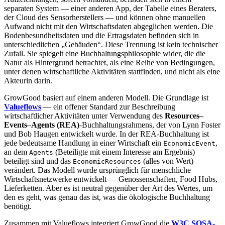
separaten System — einer anderen App, der Tabelle eines Beraters,
der Cloud des Sensorherstellers — und können ohne manuellen
Aufwand nicht mit den Wirtschaftsdaten abgeglichen werden. Die
Bodenbesundheitsdaten und die Ertragsdaten befinden sich in
unterschiedlichen „Gebäuden“. Diese Trennung ist kein technischer
Zufall. Sie spiegelt eine Buchhaltungsphilosophie wider, die die
Natur als Hintergrund betrachtet, als eine Reihe von Bedingungen,
unter denen wirtschaftliche Aktivitäten stattfinden, und nicht als eine
Akteurin darin.
GrowGood basiert auf einem anderen Modell. Die Grundlage ist
Valueflows
— ein offener Standard zur Beschreibung
wirtschaftlicher Aktivitäten unter Verwendung des
Resources–
Events–Agents (REA)
-Buchhaltungsrahmens, der von Lynn Foster
und Bob Haugen entwickelt wurde. In der REA-Buchhaltung ist
jede bedeutsame Handlung in einer Wirtschaft ein
,
EconomicEvent
an dem
(Beteiligte mit einem Interesse am Ergebnis)
Agents
beteiligt sind und das
(alles von Wert)
EconomicResources
verändert. Das Modell wurde ursprünglich für menschliche
Wirtschaftsnetzwerke entwickelt — Genossenschaften, Food Hubs,
Lieferketten. Aber es ist neutral gegenüber der Art des Wertes, um
den es geht, was genau das ist, was die ökologische Buchhaltung
benötigt.
Zusammen mit Valueflows integriert GrowGood die
W3C SOSA-