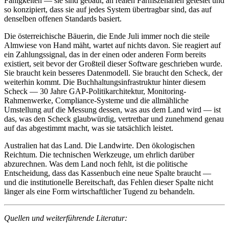
Fähigkeiten — sie sind gebaut, an realen Farmszenarien getestet und
so konzipiert, dass sie auf jedes System übertragbar sind, das auf
denselben offenen Standards basiert.
Die österreichische Bäuerin, die Ende Juli immer noch die steile
Almwiese von Hand mäht, wartet auf nichts davon. Sie reagiert auf
ein Zahlungssignal, das in der einen oder anderen Form bereits
existiert, seit bevor der Großteil dieser Software geschrieben wurde.
Sie braucht kein besseres Datenmodell. Sie braucht den Scheck, der
weiterhin kommt. Die Buchhaltungsinfrastruktur hinter diesem
Scheck — 30 Jahre GAP-Politikarchitektur, Monitoring-
Rahmenwerke, Compliance-Systeme und die allmähliche
Umstellung auf die Messung dessen, was aus dem Land wird — ist
das, was den Scheck glaubwürdig, vertretbar und zunehmend genau
auf das abgestimmt macht, was sie tatsächlich leistet.
Australien hat das Land. Die Landwirte. Den ökologischen
Reichtum. Die technischen Werkzeuge, um ehrlich darüber
abzurechnen. Was dem Land noch fehlt, ist die politische
Entscheidung, dass das Kassenbuch eine neue Spalte braucht —
und die institutionelle Bereitschaft, das Fehlen dieser Spalte nicht
länger als eine Form wirtschaftlicher Tugend zu behandeln.
Quellen und weiterführende Literatur: